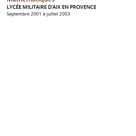
LYCÉE MILITAIRE D'AIX EN PROVENCE
Septembre 2001 à juillet 2003
COMPÉTENCES
Création, reprise et développement
d'entreprise
Management de projets
Rédaction de Business Plan
Prévisions financières à CT, MT et LT
Etude de marché et marketing
Gestion d'entreprise
Élaboration des procédure de gestion
Mise en oeuvre des outils de gestion
Tableau de bord et de suivi d'activité
Gestion de trésorerie
Comptabilité & contrôle de gestion