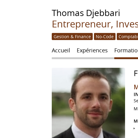
Thomas
Djebbari
Entrepreneur, Inve
Gestion & Finance
No-Code
Comptabi
Accueil
Expériences
Formatio
M
I
S
M
M